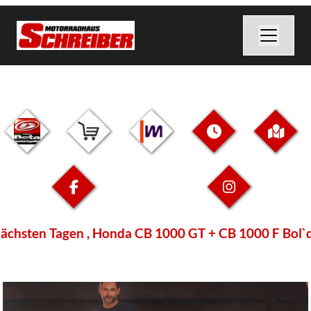
ten Tagen , Honda CB 1000 GT + CB 1000 F Bol`dor + 